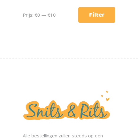
Min.
Max.
Filter
Prijs:
€0
—
€10
prijs
prijs
Alle bestellingen zullen steeds op een