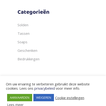
Categorieën
Solden
Tassen
Soaps
Geschenken
Bedrukkingen
Om uw ervaring te verbeteren gebruikt deze website
cookies. Lees ons
privacybeleid
voor meer info.
© Copyright Snits & Rits 2023 | BTW:
Cookie instellingen
AANVAARDEN
WEIGEREN
BE0636615750 | Varentstraat 78, 3118
Lees meer
Werchter