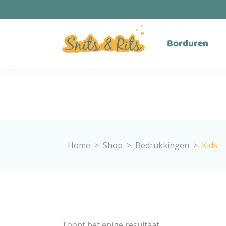
Borduren
Home
>
Shop
>
Bedrukkingen
>
Kids
Toont het enige resultaat