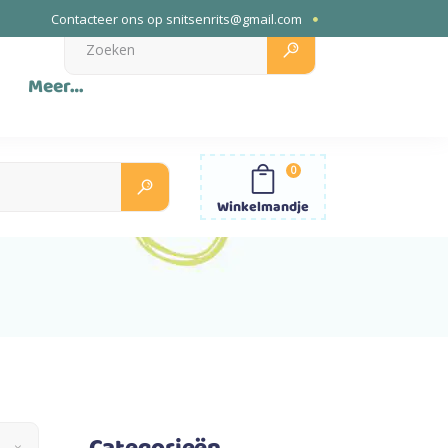
Contacteer ons op
snitsenrits@gmail.com
Search
for:
Meer…
0
Search
for:
Winkelmandje