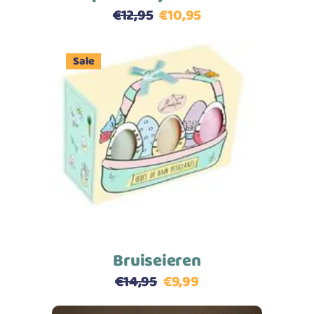
€
12,95
€
10,95
Sale
Toevoegen aan winkelwagen
Bruiseieren
€
14,95
€
9,99