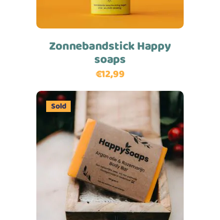
Zonnebandstick Happy
soaps
€
12,99
Sold
Lees meer