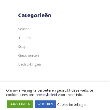
Categorieën
Solden
Tassen
Soaps
Geschenken
Bedrukkingen
Om uw ervaring te verbeteren gebruikt deze website
cookies. Lees ons
privacybeleid
voor meer info.
© Copyright Snits & Rits 2023 | BTW:
Cookie instellingen
AANVAARDEN
WEIGEREN
BE0636615750 | Varentstraat 78, 3118