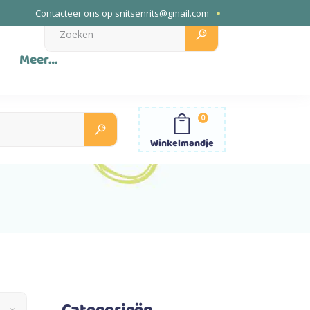
Contacteer ons op
snitsenrits@gmail.com
Search
for:
Meer…
0
Search
for:
Winkelmandje