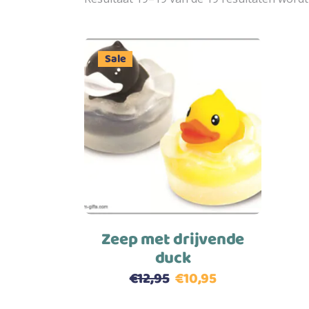
Sale
Toevoegen aan winkelwagen
Zeep met drijvende
duck
€
12,95
€
10,95