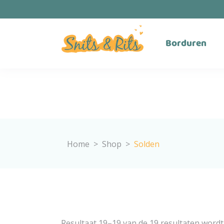
Borduren
Home
>
Shop
>
Solden
Resultaat 19–19 van de 19 resultaten word