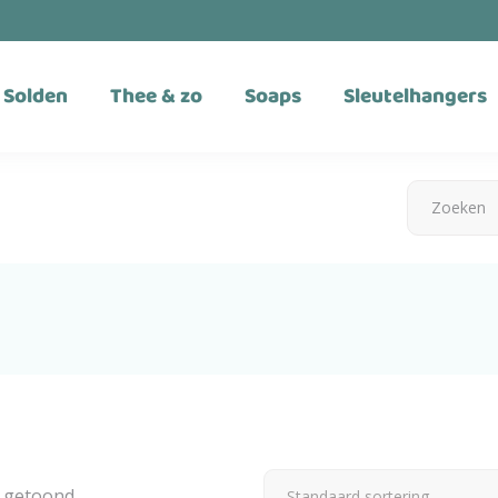
Solden
Thee & zo
Soaps
Sleutelhangers
t getoond
Standaard sortering